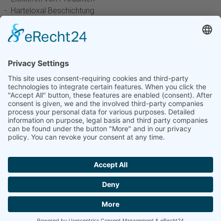
- Harteloxal Beschichtung
Fischer Oberflächentechnik GmbH
Wullener Feld 15A
D-58454 Witten
© 2021 "target300.de"
Home
Datenschutz
Impressum
Cookie-Einstellungen
Login